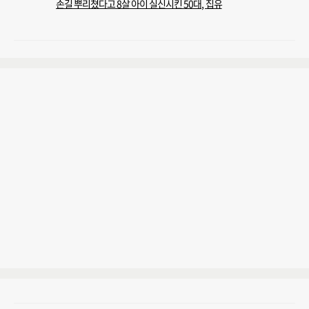
손길 뿌리쳤다고 8살 아이 실신시킨 50대, 집유