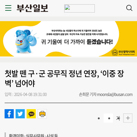
첫발 뗀 구·군 공무직 정년 연장, ‘이중 장
벽’ 넘어야
입력 : 2026-04-08 19:31:00
손희문 기자 moonsla@busan.com
가
환경미화·실무사무원·시설 등