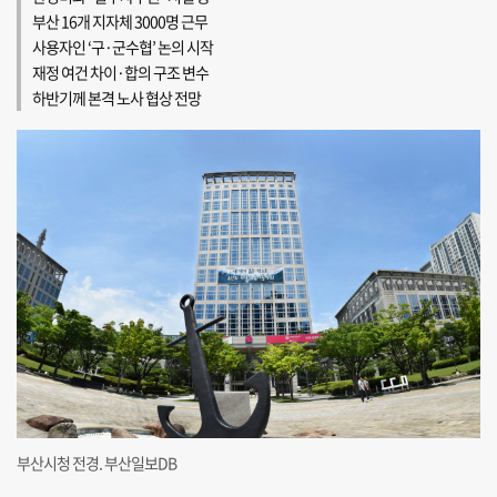
부산 16개 지자체 3000명 근무
사용자인 ‘구·군수협’ 논의 시작
재정 여건 차이·합의 구조 변수
하반기께 본격 노사 협상 전망
부산시청 전경. 부산일보DB