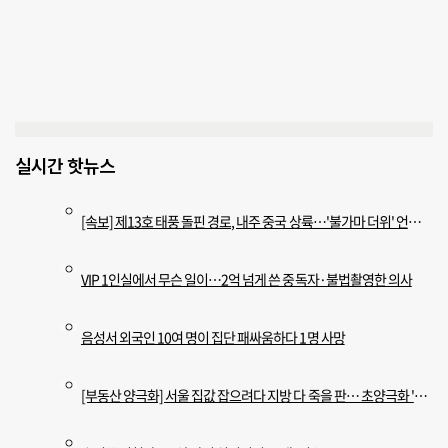
실시간 핫뉴스
[속보] 제13호 태풍 돌핀 경로, 내주 중국 상륙…'불가마 더위' 언제까지
VIP 1인실에서 무슨 일이…2억 넘게 쓴 중독자·불법촬영한 의사
음성서 외국인 10여 명이 집단 패싸움하다 1명 사망
[부동산 양극화] 서울 집값 잡으려다 지방 다 죽을 판… 초양극화 '경고등'