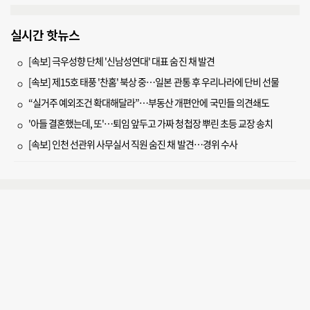
실시간 핫뉴스
[속보] 극우성향 단체 '신남성연대' 대표 숨진 채 발견
[속보] 제15호 태풍 '찬홈' 북상 중…일본 관통 후 우리나라에 단비 선물
“실거주 예외조건 확대해달라”…부동산 개편안에 국민들 의견쇄도
'아들 결혼했는데, 또'…퇴임 앞두고 가짜 청첩장 뿌린 초등 교장 송치
[속보] 인천 선관위 사무실서 직원 숨진 채 발견…경위 수사