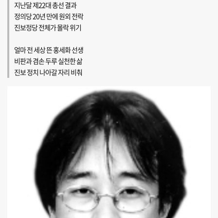
지난달 제22대 총선 결과
정의당 20년 만에 원외 전락
진보정당 전체가 몰락 위기
얼마 전 세상 뜬 홍세화 선생
비판과 겸손 두루 실천한 삶
진보 정치 나아갈 자리 비춰