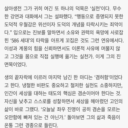
살아생전 그가 귀히 여긴 또 하나의 덕목은 ‘실천’이다. 무수
한 강연과 대화에서 그는 설파했다. “행동으로 증명되지 못한
도덕적 우월감은 위선이자 도덕의 개념을 타락시키는 죄악이
다.” 입으로는 진보를 말하면서 소유와 권력의 욕망에 사로잡
힌 ‘586 세대’의 타락을 아프게 꼬집은 것도 그런 연유에서다.
이성과 계몽의 힘을 신뢰하면서도 이론적 사유에 머물지 않
고 그것을 몸으로 직접 실행에 옮기는 실천가. 이게 그의 진
면목이었다.
생의 끝자락에 이르러 마지막 남긴 한 마디는 ‘겸허함’이었다
고 한다. 냉철한 비판도 중요하고 철저한 실천도 소중하지만,
인간이 세상을 대하는 태도의 핵심은 겸손이어야 한다는 것.
자신을 낮추고 스스로를 성찰하면서 세상을 헤아렸던 고인의
삶이 바로 그랬다. ‘오늘날 좌우 진영이 공히 겸손을 모르는
오만함에 빠져 있는 건 아닌가.’ 돌아보면 그의 삶과 죽음이
온통 그런 경종으로 들린다.