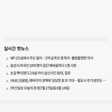
실시간 핫뉴스
VIP 1인실에서 무슨 일이…2억 넘게 쓴 중독자·불법촬영한 의사
음성서 외국인 10여 명이 집단 패싸움하다 1명 사망
손길 뿌리쳤다고 8살 아이 실신시킨 50대, 집유
[속보] 김용범, 레버리지 대책에 '상당한 효과 기대…필요시 추가 방안도 검토'
[부산일보 오늘의 운세]7월 27일(음 6월 14일)