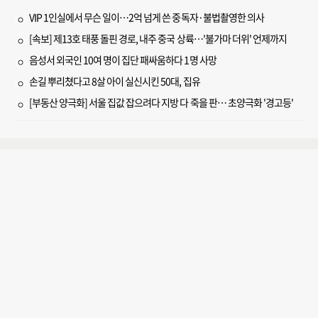
VIP 1인실에서 무슨 일이…2억 넘게 쓴 중독자·불법촬영한 의사
[속보] 제13호 태풍 돌핀 경로, 내주 중국 상륙…'불가마 더위' 언제까지
음성서 외국인 10여 명이 집단 패싸움하다 1명 사망
손길 뿌리쳤다고 8살 아이 실신시킨 50대, 집유
[부동산 양극화] 서울 집값 잡으려다 지방 다 죽을 판… 초양극화 '경고등'