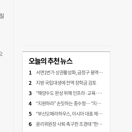
실질
으
오늘의 추천 뉴스
서면1번가 상권활성화, 금정구 용역 그대로 ‘복붙’
지방 국립대생에 전액 장학금 검토
“해양수도 완성 위해 인프라·교육·세제 등 전방위 지원”…부산해양수도특별법’ 개정안 발의
“지원하라” 손짓하는 중수청… “지켜보자” 머뭇대는 검찰
“부산오페라하우스, 아시아 대표 제작 극장 지향해야”
윤리위원장 사퇴 촉구한 조경태 “한동훈 제명 철회해야”