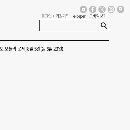
 부산’ 식히려면 꽉 막힌 바람길 53곳 열어라
로그인
회원가입
e-paper
모바일보기
13호 태풍 돌핀 경로, 내주 중국 상륙…'불가마 더위' 언제까지
 오늘의 운세] 8월 5일(음 6월 23일)
 가이드' 자처한 한동훈…'구포데이'로 북구 알리기 총력
도 폭염 예상 못 해” 골프 예약 취소 속출
 부산’ 식히려면 꽉 막힌 바람길 53곳 열어라
13호 태풍 돌핀 경로, 내주 중국 상륙…'불가마 더위' 언제까지