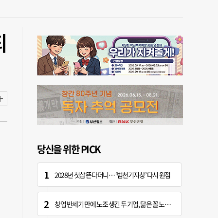
되
당신을 위한 PICK
2028년 첫삽 뜬다더니… ‘범천기지창’ 다시 원점
창업 반세기 만에 노조 생긴 두 기업, 닮은 꼴 노사 갈등