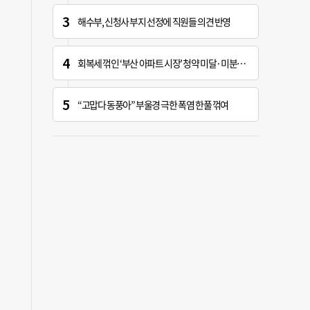
해수부, 신청사 부지 선정에 직원들 의견 반영
회복세 꺾인 ‘부산 아파트 시장’ 청약 미달·미분양 심화
“고맙다 동풍아” 부울경 극한 폭염 한풀 꺾여