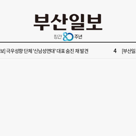
10
부산일보 오늘의 운세] 8월 6일(음 6월 24일)
‘불가마
2
보] 폭염 부추기는 제13호 태풍 '돌핀' 이동경로 유동적…북쪽으로 꺾일까
[속보] 제
4
속보] 극우성향 단체 '신남성연대' 대표 숨진 채 발견
[부산일보
6
들 결혼했는데, 또"…퇴임 앞두고 가짜 청첩장 뿌린 초등 교장 송치
'구포시장
8
수부 신청사, 북항 재개발 부지 복합항만지구 확정
“이 정
10
부산일보 오늘의 운세] 8월 6일(음 6월 24일)
‘불가마
2
보] 폭염 부추기는 제13호 태풍 '돌핀' 이동경로 유동적…북쪽으로 꺾일까
[속보] 제