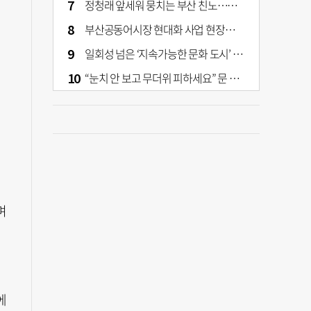
정청래 앞세워 뭉치는 부산 친노…전대 결과가 부산 민주 세력 판도 바꾼다
부산공동어시장 현대화 사업 현장서 오염토 발견
일회성 넘은 ‘지속가능한 문화 도시’ 원동력은 시민 지지 [부산은 열려 있다]
“눈치 안 보고 무더위 피하세요” 문 활짝 연 은행·마트
며
에