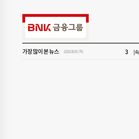
9
[
1
[속
3
[
가장 많이 본 뉴스
5
"아
2026.08.06 (목)
7
해
9
[
1
[속