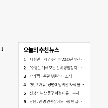
오늘의 추천 뉴스
 1
난
‘대한민국 해양수산부’ 2030년 부산 북항시대 연다
“수영만 계류 모든 선박 영업정지”… 재개발 속도전
반가雨…주말 부울경 비 소식
“앗, 뜨거워” 땡볕에 달궈진 ‘사직 불가마’ 관중석 무려 70도
신청사 부산 동구 확정 이유…부지 용이성·접근성·집적 가능성이 운명 갈랐다 [해수부 북항 시대]
당원 2만 명 연판장에도…힘 안 실리는 ‘장동혁 사퇴’ 공세