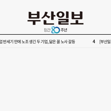
10
년 통닭·45년 국밥… 노포 맛집이 키운 골목시장 [골목시장, 다시 장날]
해수부,
2
부산일보 오늘의 운세] 8월 7일(음 6월 25일)
[부산일보
4
업 반세기 만에 노조 생긴 두 기업, 닮은 꼴 노사 갈등
[부산일보
6
028년 첫삽 뜬다더니… ‘범천기지창’ 다시 원점
서면1번
8
복세 꺾인 ‘부산 아파트 시장’ 청약 미달·미분양 심화
[단독]
10
년 통닭·45년 국밥… 노포 맛집이 키운 골목시장 [골목시장, 다시 장날]
해수부,
2
부산일보 오늘의 운세] 8월 7일(음 6월 25일)
[부산일보