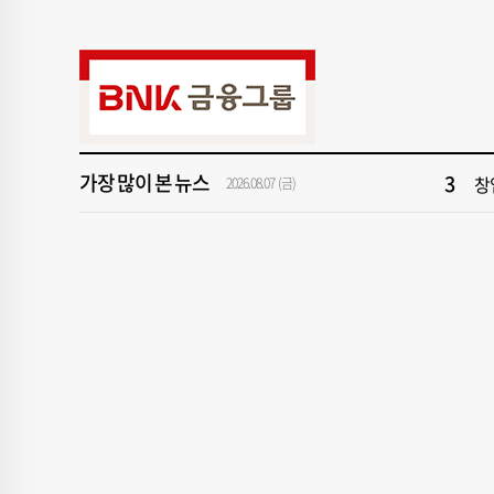
9
43
1
[
3
창
가장 많이 본 뉴스
5
2
2026.08.07 (금)
7
회
9
43
1
[