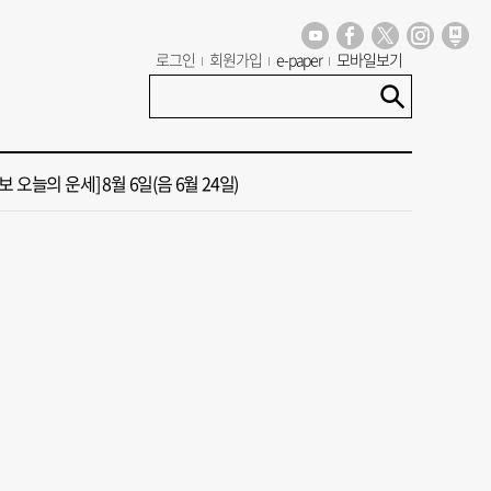
 신청사 부지 선정에 직원들 의견 반영
로그인
회원가입
e-paper
모바일보기
 오늘의 운세] 8월 5일(음 6월 23일)
 오늘의 운세] 8월 6일(음 6월 24일)
가 상권활성화, 금정구 용역 그대로 ‘복붙’
 부산공동어시장 현대화 사업 현장서 오염토 발견
 신청사 부지 선정에 직원들 의견 반영
 오늘의 운세] 8월 5일(음 6월 23일)