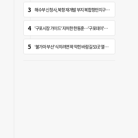
해수부 신청사, 북항 재개발 부지 복합항만지구 확정
'구포시장 가이드' 자처한 한동훈…'구포데이'로 북구 알리기 총력
‘불가마 부산’ 식히려면 꽉 막힌 바람길 53곳 열어라