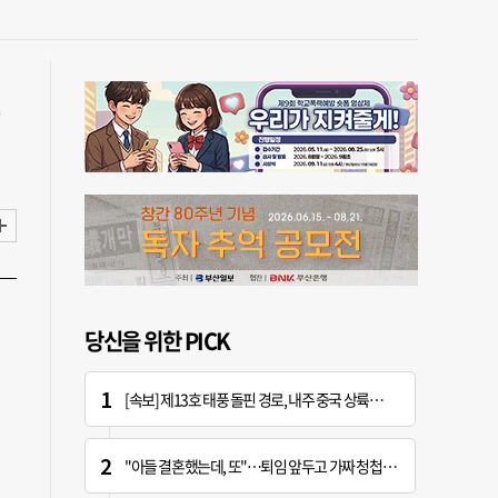
당신을 위한 PICK
[속보] 제13호 태풍 돌핀 경로, 내주 중국 상륙…'불가마 더위' 언제까지
"아들 결혼했는데, 또"…퇴임 앞두고 가짜 청첩장 뿌린 초등 교장 송치