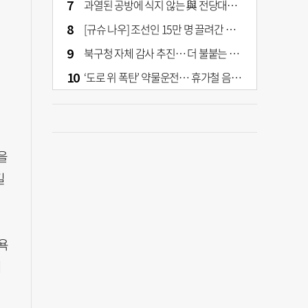
과열된 공방에 식지 않는 與 전당대회… 호남·수도권 집중하는 후보들
[규슈 나우] 조선인 15만 명 끌려간 치쿠호 탄광… 대를 이은 진실 캐기
북구청 자체 감사 추진… 더 불붙는 북구 신청사 갈등
‘도로 위 폭탄’ 약물운전… 휴가철 음주와 병행 단속 [교통안전, 시민이 만든다]
을
길
욕
서