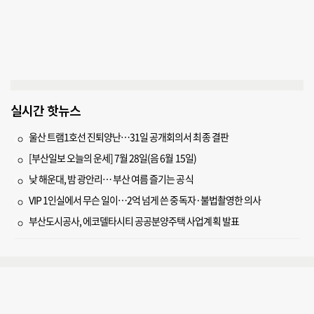
실시간 핫뉴스
울산 트램1호선 진퇴양난…31일 공개회의서 최종 결판
[부산일보 오늘의 운세] 7월 28일(음 6월 15일)
낮 해운대, 밤 광안리… 부산 여름 즐기는 공식
VIP 1인실에서 무슨 일이…2억 넘게 쓴 중독자·불법촬영한 의사
부산도시공사, 에코델타시티 공공분양주택 사업계획 발표