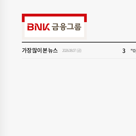
9
2
1
[속
3
"아
가장 많이 본 뉴스
2026.08.07 (금)
5
[
7
[
9
2
1
[속