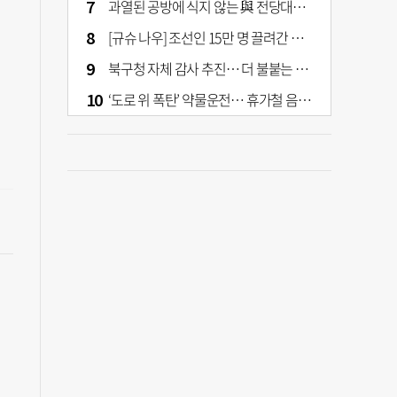
과열된 공방에 식지 않는 與 전당대회… 호남·수도권 집중하는 후보들
[규슈 나우] 조선인 15만 명 끌려간 치쿠호 탄광… 대를 이은 진실 캐기
북구청 자체 감사 추진… 더 불붙는 북구 신청사 갈등
‘도로 위 폭탄’ 약물운전… 휴가철 음주와 병행 단속 [교통안전, 시민이 만든다]