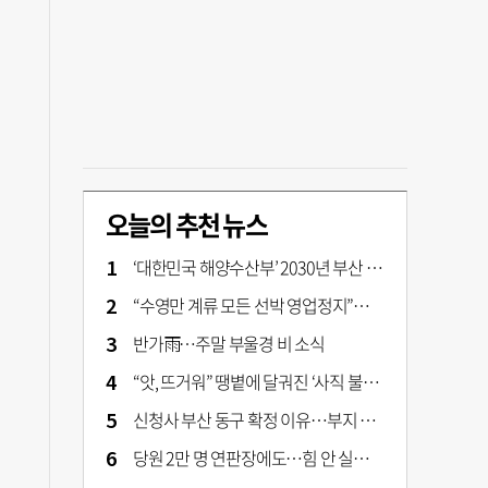
오늘의 추천 뉴스
‘대한민국 해양수산부’ 2030년 부산 북항시대 연다
“수영만 계류 모든 선박 영업정지”… 재개발 속도전
반가雨…주말 부울경 비 소식
“앗, 뜨거워” 땡볕에 달궈진 ‘사직 불가마’ 관중석 무려 70도
신청사 부산 동구 확정 이유…부지 용이성·접근성·집적 가능성이 운명 갈랐다 [해수부 북항 시대]
당원 2만 명 연판장에도…힘 안 실리는 ‘장동혁 사퇴’ 공세