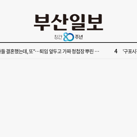
10
028년 첫삽 뜬다더니… ‘범천기지창’ 다시 원점
서면1번
2
보] 제13호 태풍 돌핀 경로, 내주 중국 상륙…'불가마 더위' 언제까지
해수부 
4
들 결혼했는데, 또"…퇴임 앞두고 가짜 청첩장 뿌린 초등 교장 송치
'구포시장
6
부산일보 오늘의 운세] 8월 5일(음 6월 23일)
창업 반
8
부산일보 오늘의 운세] 8월 6일(음 6월 24일)
‘불가마
10
028년 첫삽 뜬다더니… ‘범천기지창’ 다시 원점
서면1번
2
보] 제13호 태풍 돌핀 경로, 내주 중국 상륙…'불가마 더위' 언제까지
해수부 