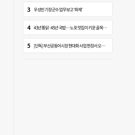
우성빈 기장군수 업무보고 ‘화제’
43년 통닭·45년 국밥… 노포 맛집이 키운 골목시장 [골목시장, 다시 장날]
[단독] 부산공동어시장 현대화 사업 현장서 오염토 발견