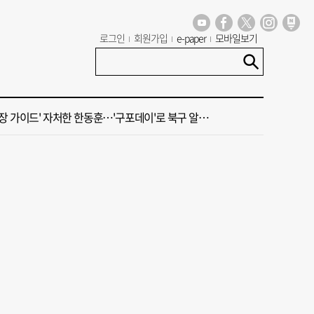
가 상권활성화, 금정구 용역 그대로 ‘복붙’
로그인
회원가입
e-paper
모바일보기
신청사, 북항 재개발 부지 복합항만지구 확정
 가이드' 자처한 한동훈…'구포데이'로 북구 알리기 총력
세기 만에 노조 생긴 두 기업, 닮은 꼴 노사 갈등
 부산’ 식히려면 꽉 막힌 바람길 53곳 열어라
가 상권활성화, 금정구 용역 그대로 ‘복붙’
신청사, 북항 재개발 부지 복합항만지구 확정