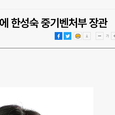
자에 한성숙 중기벤처부 장관
가