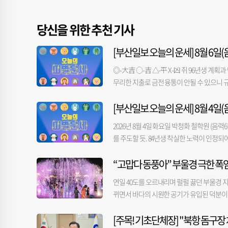
당신을 위한 추천 기사
[부산일보 오늘의 운세] 8월 6일(음
◎-大吉 ○-吉 △-平 X-凶 쥐 96년생 계획
무리한 지출로 금전 융통이 안될 수 있으니 규
로 추진하면 길하다. 36년생 얻는 것이 적으
[부산일보 오늘의 운세] 8월 4일(음
로 나감이 좋을 듯. 85년생 맡은 일이 힘겹더
년생 남들보다 나서다간 불리하게 될 듯. 49
2026년 8월 4일 화요일 박청화 철학원 (음력6
금전-○ 애정-◎ 건강-△ 범 98년생 눈치껏 
를 주도할 듯. 84년생 착실한 노력이 인정되어
도적으로 대처해 나아가야 할 때이니 적극적으
리하는 것은 무리. 순서를 정해 처리함이 좋을
없어도 마음은 행복할 듯. 38년생 오해의 여
“고맙다 동풍아” 부울경 극한 폭
금전-○ 애정-△ 건강-○ 소 97년생 불만만 
솔직히 건네 보는 것도. 87년생 지나친 자만
의 힘에 맡겨 흐름을 따르는 것이 길할 수도.
루어질 듯. 63년생 도움은 멀고 방해는 여러 
연일 40도를 오르내리며 펄펄 끓던 부울경 
하지 말아야. 37년생 마음 놓고 있어도 운은 
로 가는 법. 금전-○ 애정-△ 건강-△ 용 
뀌면서 바다의 시원한 공기가 유입된 덕분이다
은 날. 86년생 정도를 벗어나지 않아야 생명력
을 들을까 염려. 76년생 눈높이를 높여도 성
은 이날 39.4도를 기록하며 40도 아래로 떨어졌
을 다지는 것이 중요. 50년생 안으로 숨기지
좋다. 52년생 존경받거나 인정받는 위치에 설 
[주목! 기초단체장] "북항 돔구
다소 내렸다. 반면 동풍의 영향이 덜 미치는 밀양
것이 좋을 듯. 금전-○ 애정-△ 건강-○ 토