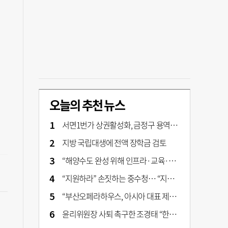
오늘의 추천 뉴스
서면1번가 상권활성화, 금정구 용역 그대로 ‘복붙’
지방 국립대생에 전액 장학금 검토
“해양수도 완성 위해 인프라·교육·세제 등 전방위 지원”…부산해양수도특별법’ 개정안 발의
“지원하라” 손짓하는 중수청… “지켜보자” 머뭇대는 검찰
“부산오페라하우스, 아시아 대표 제작 극장 지향해야”
윤리위원장 사퇴 촉구한 조경태 “한동훈 제명 철회해야”