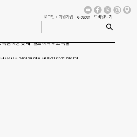
세기 만에 노조 생긴 두 기업, 닮은 꼴 노사 갈등
로그인
회원가입
e-paper
모바일보기
 극우성향 단체 '신남성연대' 대표 숨진 채 발견
도 폭염 예상 못 해” 골프 예약 취소 속출
 부산’ 식히려면 꽉 막힌 바람길 53곳 열어라
룸촌 덮친 페인트 공장 화재…1명 사망·1명 중상
세기 만에 노조 생긴 두 기업, 닮은 꼴 노사 갈등
 극우성향 단체 '신남성연대' 대표 숨진 채 발견