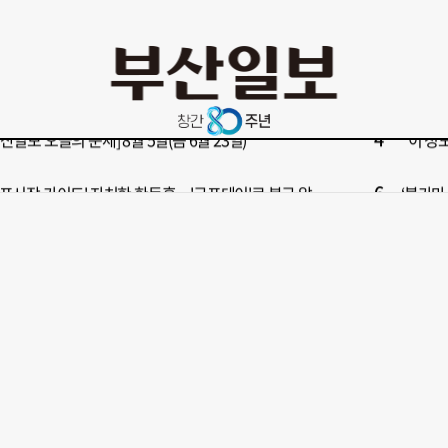
10
부산 영도등대서 꿈같은 하룻밤!”…영도등대 숙소 특별 개방
창업 반
2
보] 폭염 부추기는 제13호 태풍 '돌핀' 이동경로 유동적…북쪽으로 꺾일까
[속보]
4
부산일보 오늘의 운세] 8월 5일(음 6월 23일)
“이 정
6
구포시장 가이드' 자처한 한동훈…'구포데이'로 북구 알리기 총력
‘불가마
8
028년 첫삽 뜬다더니… ‘범천기지창’ 다시 원점
울산 원
10
부산 영도등대서 꿈같은 하룻밤!”…영도등대 숙소 특별 개방
창업 반
2
보] 폭염 부추기는 제13호 태풍 '돌핀' 이동경로 유동적…북쪽으로 꺾일까
[속보]