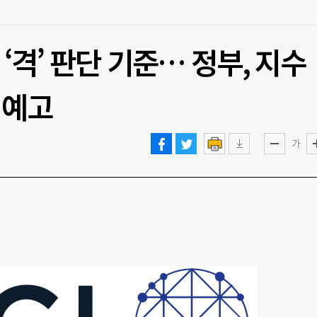
 ‘격’ 판단 기준… 정부, 지수
 예고
가