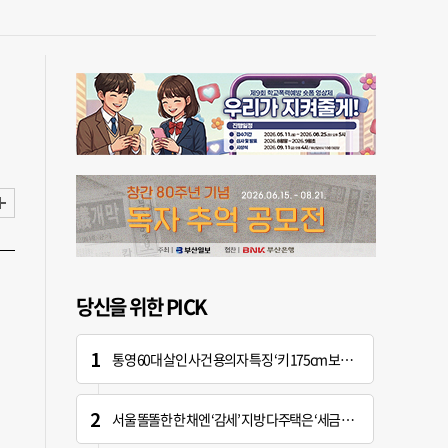
당신을 위한 PICK
통영 60대 살인 사건 용의자 특징 ‘키 175cm 보통 체격’
서울 똘똘한 한 채엔 ‘감세’ 지방 다주택은 ‘세금 폭탄’