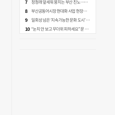
정청래 앞세워 뭉치는 부산 친노…전대 결과가 부산 민주 세력 판도 바꾼다
부산공동어시장 현대화 사업 현장서 오염토 발견
일회성 넘은 ‘지속가능한 문화 도시’ 원동력은 시민 지지 [부산은 열려 있다]
“눈치 안 보고 무더위 피하세요” 문 활짝 연 은행·마트