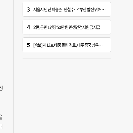
서울서 만난 박형준·안철수…"부산 발전 위해 힘 보태기로"
의령군민 1인당 50만 원 민생안정지원금 지급
[속보] 제13호 태풍 돌핀 경로, 내주 중국 상륙…'불가마 더위' 언제까지
장
을
배