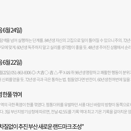
 6월 24일)
과 탐색을 넘어 실행하는 단계를. 84년생 자신의 고집으로 일이 틀어질 수 있으니 주의. 72
모에 맞게. 60년생 독주하지 말고 실리를 생각함이 좋을 듯. 48년생 주어진 상황에서 순
니 기운이 빠질 수도. 금전-◎ 애정-X 건강-○ 소 97년생 조건이 갖추어지지 않아도 적극
 6월 22일)
라도 끝까지 해보면 성과가 있다. 73년생 작은 기회는 살릴 수 있으니 실속 있게 움직일 것. 
년생 속마음을 털어 놓을 대화 상대가 필요한 날. 37년생 오전은 길하나 오후에 힘이 들 수도
월22일) 051-863-8306 ◎-大吉 ○-吉 △-平 X-凶 쥐 96년생 명랑하고 쾌활한 행동이 분위
처신해야 보너스가 생길 듯. 86년생 눈앞의 실익보다 신용 축적에 힘쓰면 좋을 듯. 74년생 
 신뢰를 얻을 듯. 72년생 극과 극은 통하는 법. 힘들었다면 반전이. 60년생 한꺼번에 일을
로. 62년생 남의 시선을 의식하지 말고 독창적인 활동을 구해 보는 것도. 50년생 현실
 듯. 48년생 아랫사람을 잘 다스려야. 36년생 마음을 가다듬고 기분 전환을 꾀함이 좋을 듯
지가 있는 말들은 가려서 해야. 금전-X 애정-△ 건강-◎ 토끼 99년생 자신의 뜻을 윗사람
염 한풀 꺾여
하지 말고 문제의 근원을 찾아야. 85년생 버리고 정리할 것은 과감하고 신속하게. 73년생 
심으로 친구를 잃을 수 있으니 겸손함으로 행동해야. 75년생 중간에서 조율을 잘해야 일이
 61년생 비밀은 탄로 나게 마련. 비밀스러운 일은 만들지 말아야. 49년생 자기 과신으로 주
군데에서. 51년생 오지 않은 일을 미리 걱정할 필요는 없다. 39년생 사공이 많으면 배가 산
지역의 극한 폭염이 한풀 꺾였다. 찜통더위를 유발하던 서풍 대신 바람의 방향이 동쪽으로
점차 열리니 흐름에 맡겨야. 금전-△ 애정-○ 건강-△ 범 98년생 시간을 들인 만큼 결실이 
00년생 노력한 만큼의 정직한 결과가 나오는 편. 88년생 갈팡질팡 하다가는 변덕스럽다는 핀
. 3일 부산지방기상청에 따르면, 전날 42.5도를 기록 역대 최고 기온 기록을 갈아치운 
이 길 듯. 74년생 순조롭게 진행될 흐름이니 이익과 성과를 낼 듯. 62년생 내 주변과 결속
사될 가능성이 있다. 노력만 더해주면 금상첨화. 64년생 소극적인 형태로 발전 구하는 것
다. 부산 역시 35.7도로 낮아졌고, 전날 40도를 넘긴 창원(36.8도)과 김해(38.9도)도 기온
 말고 밖으로 드러내서 자랑을 해도 무방할 듯. 38년생 상대를 모르는 상태에서 나서지 않
일이. 40년생 물러설 때와 나설 때를 알아야 한다. 금전-△ 애정-◎ 건강-○ 뱀 01년생 방
장 차질없이 추진 부산 새로운 랜드마크 조성”
(40.5도)과 의령(40.7도) 등 내륙은 여전히 40도를 웃도는 맹렬한 더위가 이어졌다. 그
끼 99년생 정신을 바짝 차리고 실행에 옮겨야. 87년생 미완성의 일은 완성될 때까지 전력투