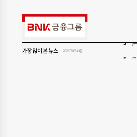
9
“
1
[속
3
[
가장 많이 본 뉴스
5
'
2026.08.06 (목)
7
2
9
“
1
[속