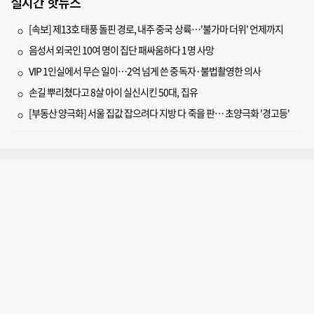
실시간 핫뉴스
[속보] 제13호 태풍 돌핀 경로, 내주 중국 상륙…'불가마 더위' 언제까지
음성서 외국인 10여 명이 집단 패싸움하다 1명 사망
VIP 1인실에서 무슨 일이…2억 넘게 쓴 중독자·불법촬영한 의사
손길 뿌리쳤다고 8살 아이 실신시킨 50대, 집유
[부동산 양극화] 서울 집값 잡으려다 지방 다 죽을 판… 초양극화 '경고등'