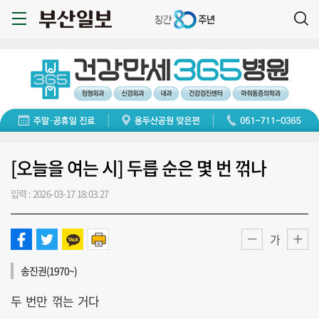
[오늘을 여는 시] 두릅 순은 몇 번 꺾나
입력 : 2026-03-17 18:03:27
가
송진권(1970~)
두 번만 꺾는 거다