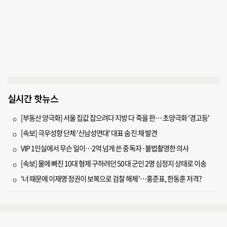
실시간 핫뉴스
[부동산 양극화] 서울 집값 잡으려다 지방 다 죽을 판… 초양극화 '경고등'
[속보] 극우성향 단체 '신남성연대' 대표 숨진 채 발견
VIP 1인실에서 무슨 일이…2억 넘게 쓴 중독자·불법촬영한 의사
[속보] 물에 빠진 10대 형제 구하려던 50대 군인 2명 심정지 상태로 이송
'너 때문에 이재명 정권이 보복으로 검찰 해체'…홍준표, 한동훈 저격?