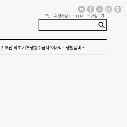
로그인
회원가입
e-paper
모바일보기
 부산공동어시장 현대화 사업 현장서 오염토 발견
신청사, 북항 재개발 부지 복합항만지구 확정
구, 부산 최초 기초생활수급자 ‘이사비· 생필품비’ 지원
꺾인 ‘부산 아파트 시장’ 청약 미달·미분양 심화
국 해양수산부’ 2030년 부산 북항시대 연다
 부산공동어시장 현대화 사업 현장서 오염토 발견
신청사, 북항 재개발 부지 복합항만지구 확정