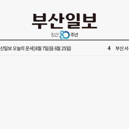
10
면1번가 상권활성화, 금정구 용역 그대로 ‘복붙’
[단독]
2
원 파크골프장 일찍 개장했더니 새벽부터 ‘문전성시’
해수부 
4
부산일보 오늘의 운세] 8월 7일(음 6월 25일)
부산 서
6
가雨…주말 부울경 비 소식
회복세 
8
년 통닭·45년 국밥… 노포 맛집이 키운 골목시장 [골목시장, 다시 장날]
‘대한민
10
면1번가 상권활성화, 금정구 용역 그대로 ‘복붙’
[단독]
2
원 파크골프장 일찍 개장했더니 새벽부터 ‘문전성시’
해수부 