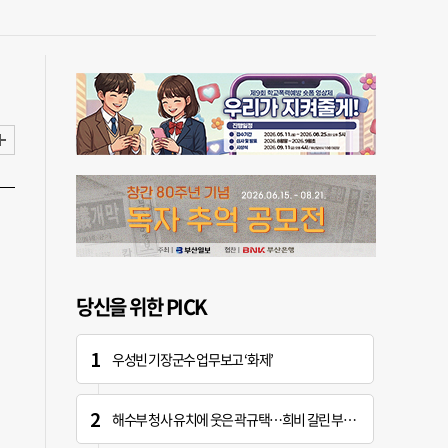
당신을 위한 PICK
우성빈 기장군수 업무보고 ‘화제’
해수부 청사 유치에 웃은 곽규택…희비 갈린 부산 의원들