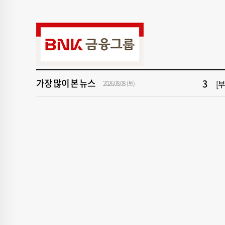
9
서
1
창
가장 많이 본 뉴스
3
[
2026.08.08 (토)
5
반
7
43
9
서
1
창