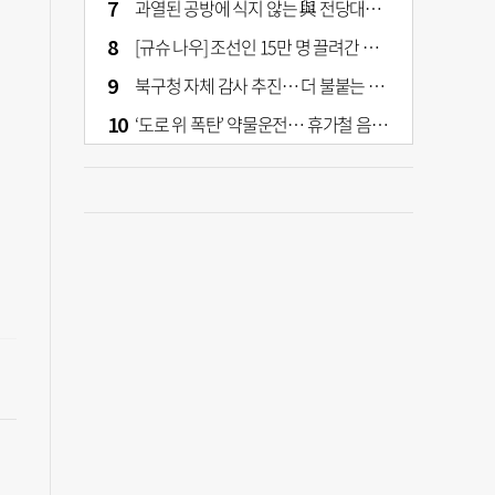
과열된 공방에 식지 않는 與 전당대회… 호남·수도권 집중하는 후보들
[규슈 나우] 조선인 15만 명 끌려간 치쿠호 탄광… 대를 이은 진실 캐기
북구청 자체 감사 추진… 더 불붙는 북구 신청사 갈등
‘도로 위 폭탄’ 약물운전… 휴가철 음주와 병행 단속 [교통안전, 시민이 만든다]