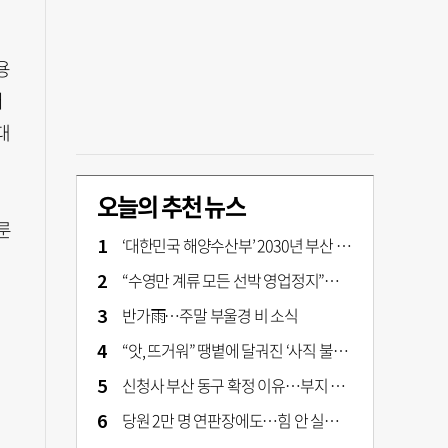
용
어
대
오늘의 추천 뉴스
룬
‘대한민국 해양수산부’ 2030년 부산 북항시대 연다
“수영만 계류 모든 선박 영업정지”… 재개발 속도전
반가雨…주말 부울경 비 소식
“앗, 뜨거워” 땡볕에 달궈진 ‘사직 불가마’ 관중석 무려 70도
신청사 부산 동구 확정 이유…부지 용이성·접근성·집적 가능성이 운명 갈랐다 [해수부 북항 시대]
당원 2만 명 연판장에도…힘 안 실리는 ‘장동혁 사퇴’ 공세