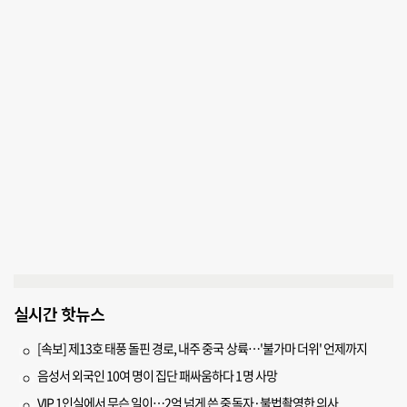
실시간 핫뉴스
[속보] 제13호 태풍 돌핀 경로, 내주 중국 상륙…'불가마 더위' 언제까지
음성서 외국인 10여 명이 집단 패싸움하다 1명 사망
VIP 1인실에서 무슨 일이…2억 넘게 쓴 중독자·불법촬영한 의사