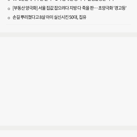
[부동산 양극화] 서울 집값 잡으려다 지방 다 죽을 판… 초양극화 '경고등'
손길 뿌리쳤다고 8살 아이 실신시킨 50대, 집유