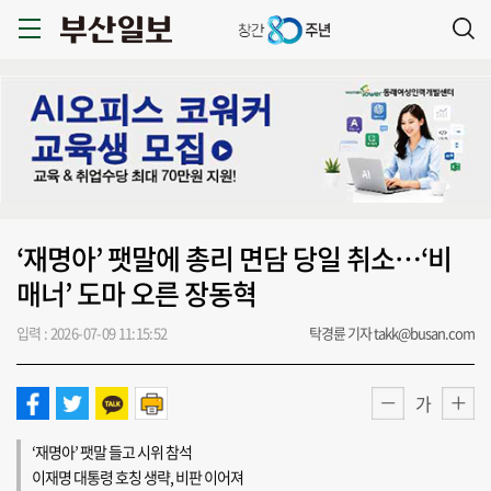
‘재명아’ 팻말에 총리 면담 당일 취소…‘비
매너’ 도마 오른 장동혁
입력 : 2026-07-09 11:15:52
탁경륜 기자 takk@busan.com
가
‘재명아’ 팻말 들고 시위 참석
이재명 대통령 호칭 생략, 비판 이어져