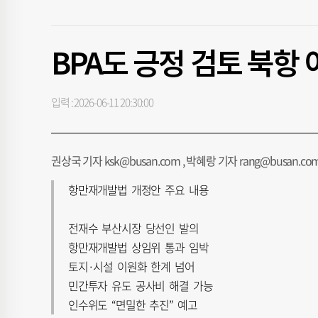
BPA도 긍정 검토 북항
입력 : 2026-06-11 20:30:00
권상국 기자 ksk@busan.com , 박혜랑 기자 rang@busan.co
항만재개발법 개정안 주요 내용
전재수 부산시장 당선인 발의
항만재개발법 상임위 통과 임박
토지·시설 이원화 한계 넘어
민간투자 유도 공사비 해결 가능
인수위도 “면밀한 추진” 예고