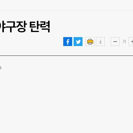
 야구장 탄력
가
m