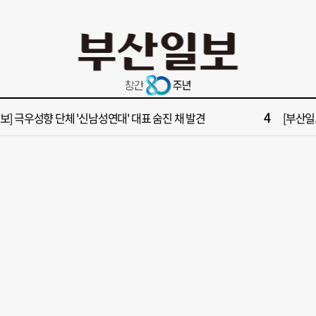
10
들 결혼했는데, 또"…퇴임 앞두고 가짜 청첩장 뿌린 초등 교장 송치
[부산일보
2
보] 폭염 부추기는 제13호 태풍 '돌핀' 이동경로 유동적…북쪽으로 꺾일까
[속보] 제
4
속보] 극우성향 단체 '신남성연대' 대표 숨진 채 발견
[부산일보
6
구포시장 가이드' 자처한 한동훈…'구포데이'로 북구 알리기 총력
“이 정
8
불가마 부산’ 식히려면 꽉 막힌 바람길 53곳 열어라
2028
10
들 결혼했는데, 또"…퇴임 앞두고 가짜 청첩장 뿌린 초등 교장 송치
[부산일보
2
보] 폭염 부추기는 제13호 태풍 '돌핀' 이동경로 유동적…북쪽으로 꺾일까
[속보] 제