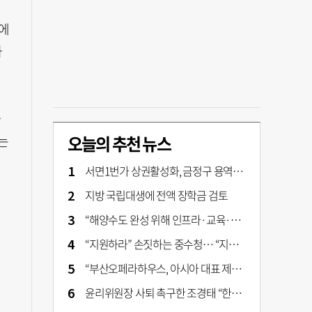
에
자
사
오늘의 추천 뉴스
는
서면1번가 상권활성화, 금정구 용역 그대로 ‘복붙’
지방 국립대생에 전액 장학금 검토
“해양수도 완성 위해 인프라·교육·세제 등 전방위 지원”…부산해양수도특별법’ 개정안 발의
“지원하라” 손짓하는 중수청… “지켜보자” 머뭇대는 검찰
“부산오페라하우스, 아시아 대표 제작 극장 지향해야”
윤리위원장 사퇴 촉구한 조경태 “한동훈 제명 철회해야”