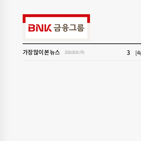
9
"아
1
[속
가장 많이 본 뉴스
3
[
2026.08.06 (목)
5
'
7
‘
9
"아
1
[속