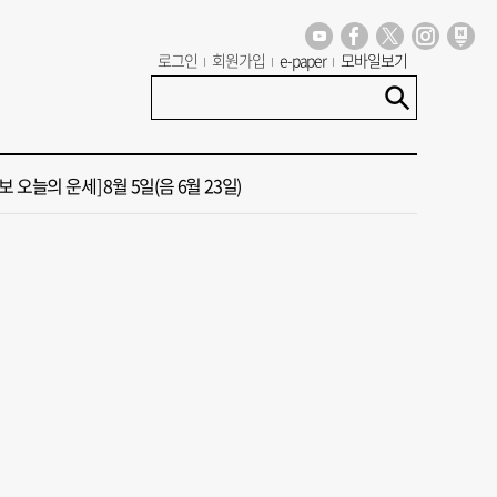
로그인
회원가입
e-paper
모바일보기
 오늘의 운세] 8월 6일(음 6월 24일)
13호 태풍 돌핀 경로, 내주 중국 상륙…'불가마 더위' 언제까지
 오늘의 운세] 8월 5일(음 6월 23일)
도 폭염 예상 못 해” 골프 예약 취소 속출
년 첫삽 뜬다더니… ‘범천기지창’ 다시 원점
 오늘의 운세] 8월 6일(음 6월 24일)
13호 태풍 돌핀 경로, 내주 중국 상륙…'불가마 더위' 언제까지