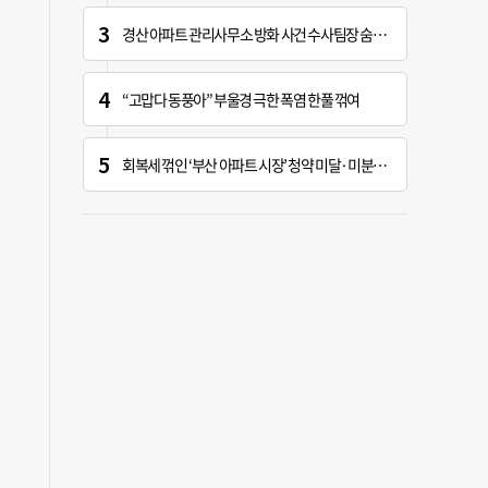
경산 아파트 관리사무소 방화 사건 수사팀장 숨진 채 발견
“고맙다 동풍아” 부울경 극한 폭염 한풀 꺾여
회복세 꺾인 ‘부산 아파트 시장’ 청약 미달·미분양 심화