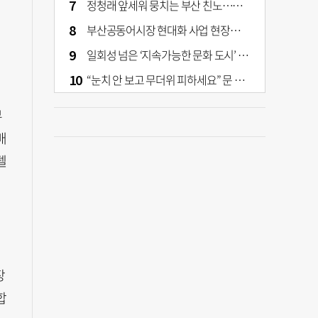
정청래 앞세워 뭉치는 부산 친노…전대 결과가 부산 민주 세력 판도 바꾼다
부산공동어시장 현대화 사업 현장서 오염토 발견
일회성 넘은 ‘지속가능한 문화 도시’ 원동력은 시민 지지 [부산은 열려 있다]
“눈치 안 보고 무더위 피하세요” 문 활짝 연 은행·마트
부
배
델
장
합