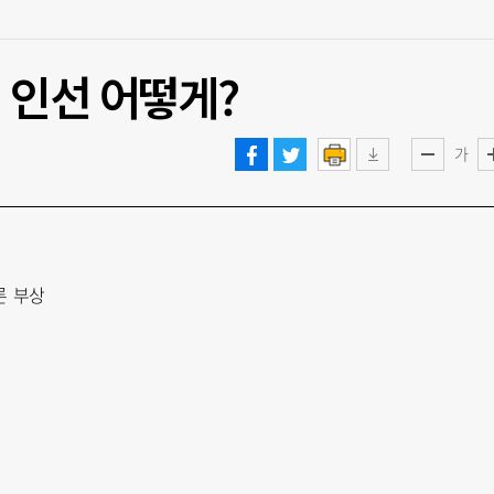
 인선 어떻게?
가
론 부상