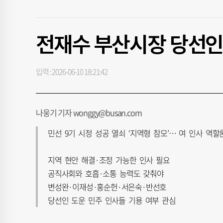
전재수 부산시장 당선인
입력 : 2026-06-10 18:21:42
나웅기 기자 wonggy@busan.com
민선 9기 시정 성공 열쇠 ‘지역형 참모’… 여 인사 역할
지역 현안 해결·조정 가능한 인사 필요
공직사회와 호흡·소통 능력도 갖춰야
변성완·이재성·홍순헌·서은숙·반선호
당선인 도운 민주 인사들 기용 여부 관심