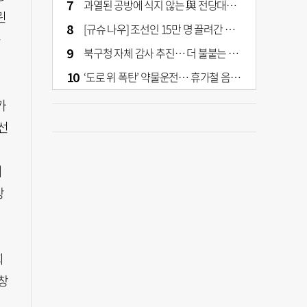
과열된 공방에 식지 않는 與 전당대회… 호남·수도권 집중하는 후보들
린
[규슈 나우] 조선인 15만 명 끌려간 치쿠호 탄광… 대를 이은 진실 캐기
는
북구청 자체 감사 추진… 더 불붙는 북구 신청사 갈등
‘도로 위 폭탄’ 약물운전… 휴가철 음주와 병행 단속 [교통안전, 시민이 만든다]
가
선
최
창
회
창
일