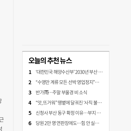
오늘의 추천 뉴스
‘대한민국 해양수산부’ 2030년 부산 북항시대 연다
“수영만 계류 모든 선박 영업정지”… 재개발 속도전
반가雨…주말 부울경 비 소식
당
“앗, 뜨거워” 땡볕에 달궈진 ‘사직 불가마’ 관중석 무려 70도
신청사 부산 동구 확정 이유…부지 용이성·접근성·집적 가능성이 운명 갈랐다 [해수부 북항 시대]
근
당원 2만 명 연판장에도…힘 안 실리는 ‘장동혁 사퇴’ 공세
성