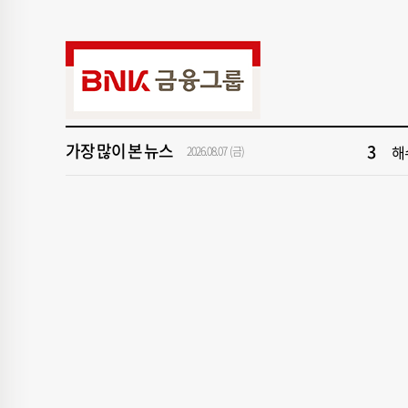
9
‘
1
[속
가장 많이 본 뉴스
3
해
2026.08.07 (금)
5
'
7
창
9
‘
1
[속