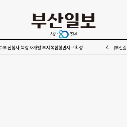
10
불가마 부산’ 식히려면 꽉 막힌 바람길 53곳 열어라
2028
2
보] 제13호 태풍 돌핀 경로, 내주 중국 상륙…'불가마 더위' 언제까지
"아들 결
4
수부 신청사, 북항 재개발 부지 복합항만지구 확정
[부산일보
6
구포시장 가이드' 자처한 한동훈…'구포데이'로 북구 알리기 총력
[부산일보
8
업 반세기 만에 노조 생긴 두 기업, 닮은 꼴 노사 갈등
[부산일보
10
불가마 부산’ 식히려면 꽉 막힌 바람길 53곳 열어라
2028
2
보] 제13호 태풍 돌핀 경로, 내주 중국 상륙…'불가마 더위' 언제까지
"아들 결