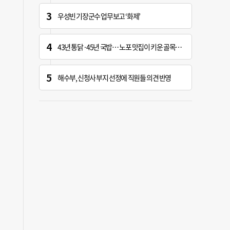
우성빈 기장군수 업무보고 ‘화제’
43년 통닭·45년 국밥… 노포 맛집이 키운 골목시장 [골목시장, 다시 장날]
해수부, 신청사 부지 선정에 직원들 의견 반영