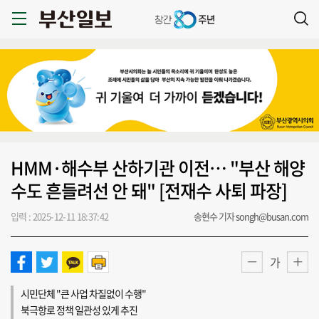
HMM·해수부 산하기관 이전… "부산 해양
수도 흔들려선 안 돼" [전재수 사퇴 파장]
입력 : 2025-12-11 18:37:42
송현수 기자 songh@busan.com
가
시민단체 "큰 사업 차질없이 수행"
북극항로 정책 일관성 있게 추진