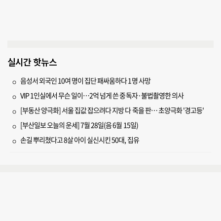
실시간 핫뉴스
음성서 외국인 10여 명이 집단 패싸움하다 1명 사망
VIP 1인실에서 무슨 일이…2억 넘게 쓴 중독자·불법촬영한 의사
[부동산 양극화] 서울 집값 잡으려다 지방 다 죽을 판… 초양극화 '경고등'
[부산일보 오늘의 운세] 7월 28일(음 6월 15일)
손길 뿌리쳤다고 8살 아이 실신시킨 50대, 집유