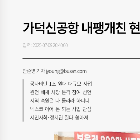
가덕신공항 내팽개친 현대
입력 : 2025-07-09 20:40:00
안준영 기자 jyoung@busan.com
공사비만 1조 원대 대규모 사업
원전 해체 시장 본격 참여 선언
지역 숙원은 나 몰라라 하더니
벡스코 이어 돈 되는 사업 관심
시민사회·정치권 질타 쏟아져