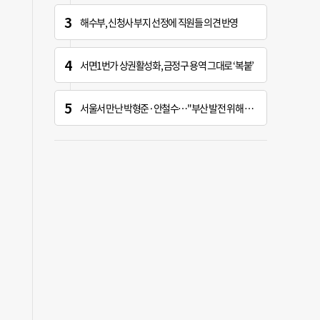
해수부, 신청사 부지 선정에 직원들 의견 반영
서면1번가 상권활성화, 금정구 용역 그대로 ‘복붙’
서울서 만난 박형준·안철수…"부산 발전 위해 힘 보태기로"