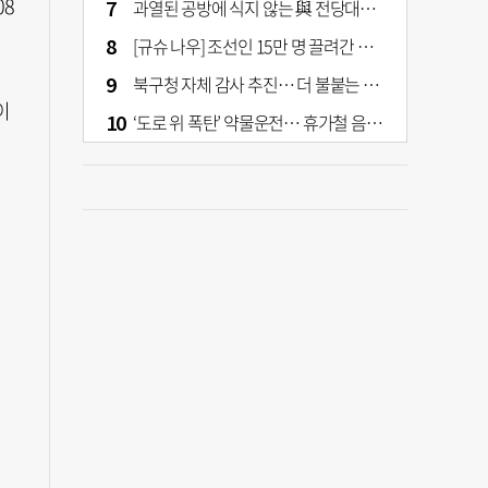
08
과열된 공방에 식지 않는 與 전당대회… 호남·수도권 집중하는 후보들
[규슈 나우] 조선인 15만 명 끌려간 치쿠호 탄광… 대를 이은 진실 캐기
북구청 자체 감사 추진… 더 불붙는 북구 신청사 갈등
이
‘도로 위 폭탄’ 약물운전… 휴가철 음주와 병행 단속 [교통안전, 시민이 만든다]