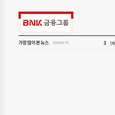
9
창
1
[속
가장 많이 본 뉴스
3
[
2026.08.06 (목)
5
"아
7
[
9
창
1
[속