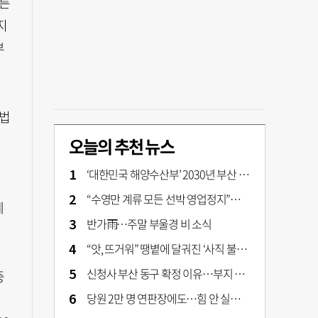
이른
지
부
법
오늘의 추천 뉴스
‘대한민국 해양수산부’ 2030년 부산 북항시대 연다
“수영만 계류 모든 선박 영업정지”… 재개발 속도전
제
반가雨…주말 부울경 비 소식
“앗, 뜨거워” 땡볕에 달궈진 ‘사직 불가마’ 관중석 무려 70도
신청사 부산 동구 확정 이유…부지 용이성·접근성·집적 가능성이 운명 갈랐다 [해수부 북항 시대]
중
당원 2만 명 연판장에도…힘 안 실리는 ‘장동혁 사퇴’ 공세