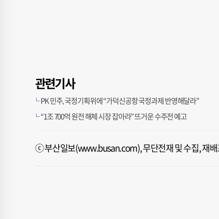
관련기사
PK 민주, 국정기획위에 “가덕신공항 국정과제 반영해달라”
“1조 700억 원전 해체 시장 잡아라” 뜨거운 수주전 예고
ⓒ 부산일보(www.busan.com), 무단전재 및 수집, 