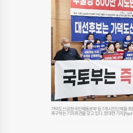
가덕도신공항국민해동본부 등 7개 시민단체들 회
촉구하는 기자회견을 갖고 있다. 정대현 기자 jhyu