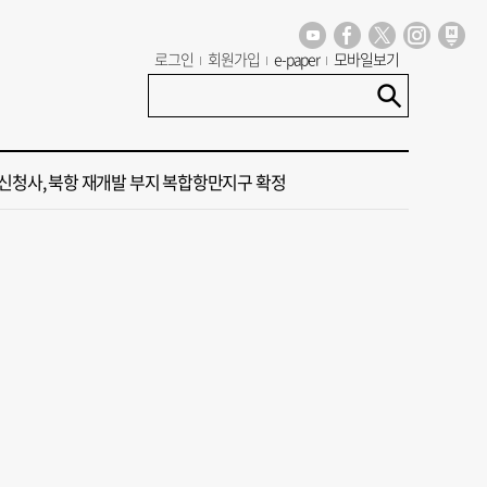
로그인
회원가입
e-paper
모바일보기
 부산’ 식히려면 꽉 막힌 바람길 53곳 열어라
염 부추기는 제13호 태풍 '돌핀' 이동경로 유동적…북쪽으로 꺾일까
신청사, 북항 재개발 부지 복합항만지구 확정
 가이드' 자처한 한동훈…'구포데이'로 북구 알리기 총력
 오늘의 운세] 8월 6일(음 6월 24일)
 부산’ 식히려면 꽉 막힌 바람길 53곳 열어라
염 부추기는 제13호 태풍 '돌핀' 이동경로 유동적…북쪽으로 꺾일까