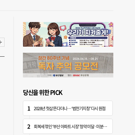
당신을 위한 PICK
2028년 첫삽 뜬다더니… ‘범천기지창’ 다시 원점
회복세 꺾인 ‘부산 아파트 시장’ 청약 미달·미분양 심화