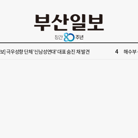
10
업 반세기 만에 노조 생긴 두 기업, 닮은 꼴 노사 갈등
‘불가마
2
보] 제13호 태풍 돌핀 경로, 내주 중국 상륙…'불가마 더위' 언제까지
[속보] 폭
4
속보] 극우성향 단체 '신남성연대' 대표 숨진 채 발견
해수부 
6
들 결혼했는데, 또"…퇴임 앞두고 가짜 청첩장 뿌린 초등 교장 송치
'구포시장
8
부산일보 오늘의 운세] 8월 5일(음 6월 23일)
[부산일보
10
업 반세기 만에 노조 생긴 두 기업, 닮은 꼴 노사 갈등
‘불가마
2
보] 제13호 태풍 돌핀 경로, 내주 중국 상륙…'불가마 더위' 언제까지
[속보] 폭