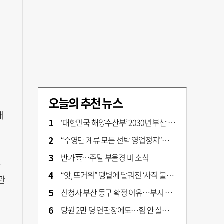
오늘의 추천 뉴스
대
‘대한민국 해양수산부’ 2030년 부산 북항시대 연다
“수영만 계류 모든 선박 영업정지”… 재개발 속도전
반가雨…주말 부울경 비 소식
부
“앗, 뜨거워” 땡볕에 달궈진 ‘사직 불가마’ 관중석 무려 70도
관
신청사 부산 동구 확정 이유…부지 용이성·접근성·집적 가능성이 운명 갈랐다 [해수부 북항 시대]
당원 2만 명 연판장에도…힘 안 실리는 ‘장동혁 사퇴’ 공세