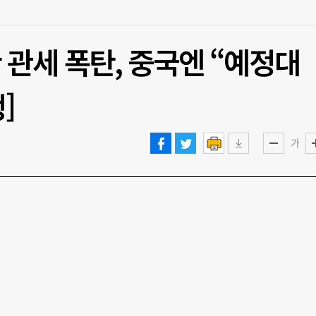
관세 폭탄, 중국엔 “예정대
]
가