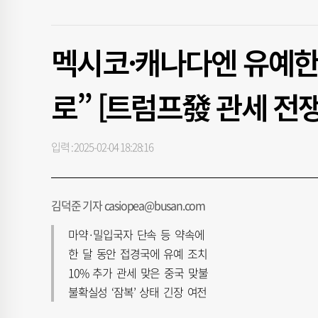
멕시코·캐나다엔 유예한 
로” [트럼프發 관세 전쟁
입력 : 2025-02-04 18:28:16
김덕준 기자 casiopea@busan.com
마약·밀입국자 단속 등 약속에
한 달 동안 접경국에 유예 조치
10% 추가 관세 맞은 중국 맞불
불확실성 ‘잠복’ 상태 긴장 여전