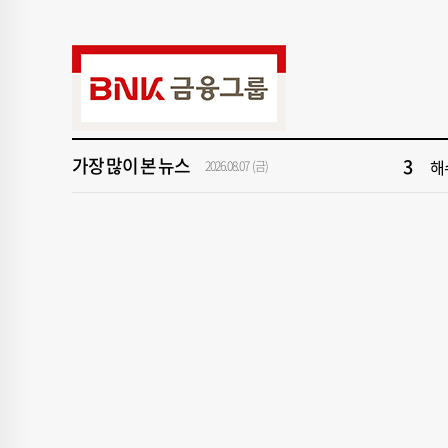
9
‘
1
[속
3
해
가장 많이 본 뉴스
5
'
2026.08.07 (금)
7
창
9
‘
1
[속