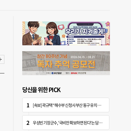
당신을 위한 PICK
[속보] 곽규택 “해수부 신청사 부산 동구 유치 환영…해양 중심지 완성할 것”
우성빈 기장군수, '국비만 확보하면 된다'는 담당자에 "국비는 국민의 혈세" 지적