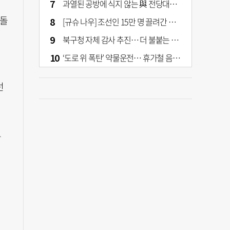
과열된 공방에 식지 않는 與 전당대회… 호남·수도권 집중하는 후보들
 돌
[규슈 나우] 조선인 15만 명 끌려간 치쿠호 탄광… 대를 이은 진실 캐기
북구청 자체 감사 추진… 더 불붙는 북구 신청사 갈등
‘도로 위 폭탄’ 약물운전… 휴가철 음주와 병행 단속 [교통안전, 시민이 만든다]
선
통