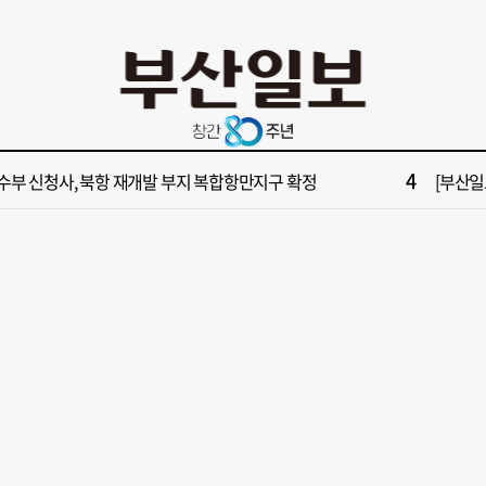
10
불가마 부산’ 식히려면 꽉 막힌 바람길 53곳 열어라
2028
2
보] 제13호 태풍 돌핀 경로, 내주 중국 상륙…'불가마 더위' 언제까지
"아들 결
4
수부 신청사, 북항 재개발 부지 복합항만지구 확정
[부산일보
6
구포시장 가이드' 자처한 한동훈…'구포데이'로 북구 알리기 총력
[부산일보
8
업 반세기 만에 노조 생긴 두 기업, 닮은 꼴 노사 갈등
[부산일보
10
불가마 부산’ 식히려면 꽉 막힌 바람길 53곳 열어라
2028
2
보] 제13호 태풍 돌핀 경로, 내주 중국 상륙…'불가마 더위' 언제까지
"아들 결