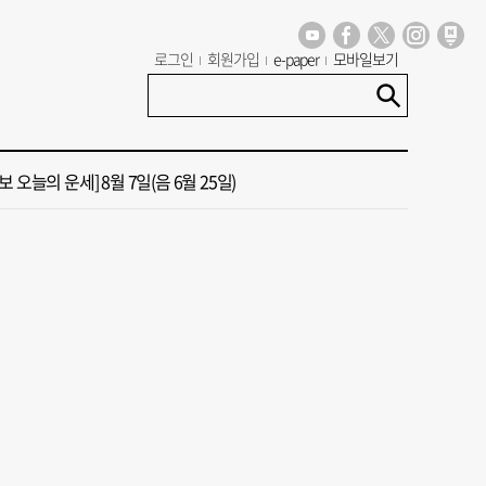
년 첫삽 뜬다더니… ‘범천기지창’ 다시 원점
로그인
회원가입
e-paper
모바일보기
혼했는데, 또"…퇴임 앞두고 가짜 청첩장 뿌린 초등 교장 송치
 오늘의 운세] 8월 7일(음 6월 25일)
 오늘의 운세] 8월 5일(음 6월 23일)
 오늘의 운세] 8월 6일(음 6월 24일)
년 첫삽 뜬다더니… ‘범천기지창’ 다시 원점
혼했는데, 또"…퇴임 앞두고 가짜 청첩장 뿌린 초등 교장 송치