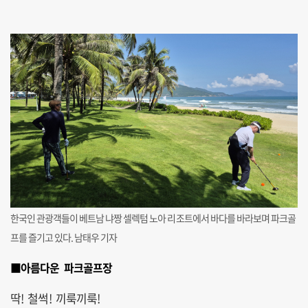
한국인 관광객들이 베트남 냐짱 셀렉텀 노아 리조트에서 바다를 바라보며 파크골
프를 즐기고 있다. 남태우 기자
■아름다운 파크골프장
딱! 철썩! 끼룩끼룩!