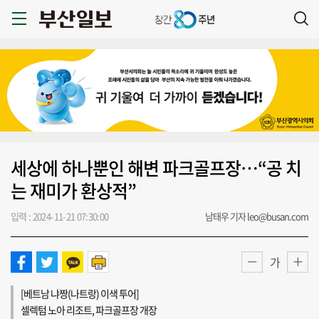
세상에 하나뿐인 해변 파크골프장…“공 치
는 재미가 환상적”
입력 : 2024-11-21 07:30:00
남태우 기자 leo@busan.com
가
[베트남 냐짱(나트랑) 이색 투어]
셀렉텀 노아 리조트, 파크골프장 개장