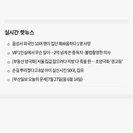
실시간 핫뉴스
음성서 외국인 10여 명이 집단 패싸움하다 1명 사망
VIP 1인실에서 무슨 일이…2억 넘게 쓴 중독자·불법촬영한 의사
[부동산 양극화] 서울 집값 잡으려다 지방 다 죽을 판… 초양극화 '경고등'
손길 뿌리쳤다고 8살 아이 실신시킨 50대, 집유
[부산일보 오늘의 운세]7월 27일(음 6월 14일)