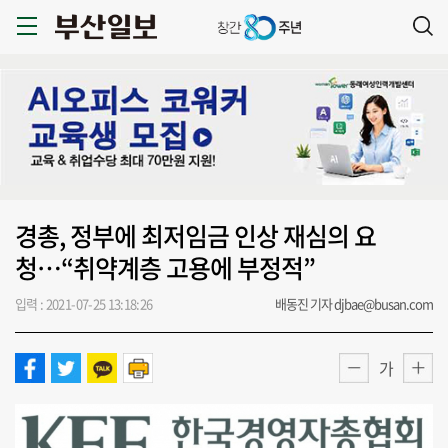
경총, 정부에 최저임금 인상 재심의 요
청…“취약계층 고용에 부정적”
입력 : 2021-07-25 13:18:26
배동진 기자 djbae@busan.com
가