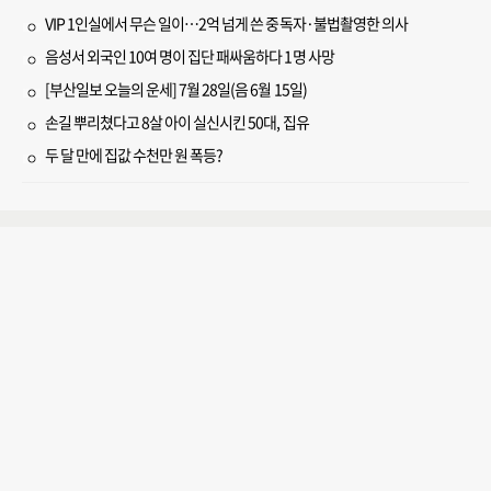
VIP 1인실에서 무슨 일이…2억 넘게 쓴 중독자·불법촬영한 의사
음성서 외국인 10여 명이 집단 패싸움하다 1명 사망
[부산일보 오늘의 운세] 7월 28일(음 6월 15일)
손길 뿌리쳤다고 8살 아이 실신시킨 50대, 집유
두 달 만에 집값 수천만 원 폭등?