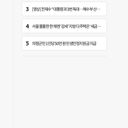
[영상] 전재수 “대통령과 3번 독대…해수부 산하기관 곧 ‘부산행’”
서울 똘똘한 한 채엔 ‘감세’ 지방 다주택은 ‘세금 폭탄’
의령군민 1인당 50만 원 민생안정지원금 지급