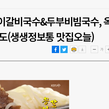
 송이갈비국수&두부비빔국수, 
도(생생정보통 맛집오늘)
가