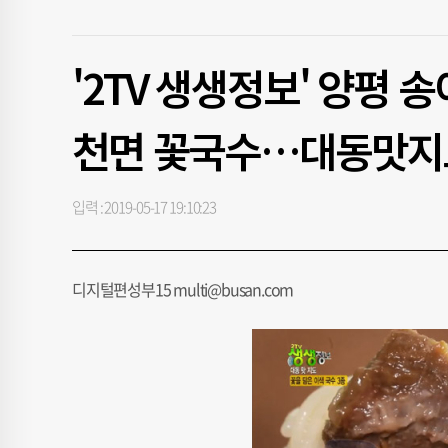
'2TV 생생정보' 양평
천면 꽃국수…대동맛지
입력 : 2019-05-17 19:10:23
디지털편성부15 multi@busan.com