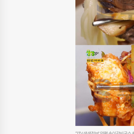
'2TV 생생정보' 양평 송이갈비