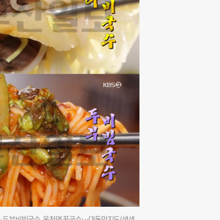
국수＆두부비빔국수, 옥천면 꽃국수…대동맛지도(생생