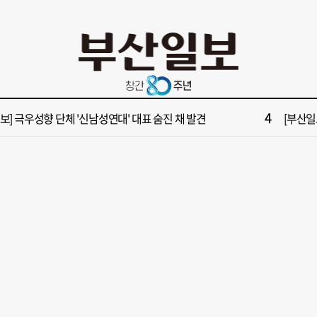
10
들 결혼했는데, 또"…퇴임 앞두고 가짜 청첩장 뿌린 초등 교장 송치
[부산일보
2
보] 폭염 부추기는 제13호 태풍 '돌핀' 이동경로 유동적…북쪽으로 꺾일까
[속보] 제
4
속보] 극우성향 단체 '신남성연대' 대표 숨진 채 발견
[부산일보
6
구포시장 가이드' 자처한 한동훈…'구포데이'로 북구 알리기 총력
“이 정
8
불가마 부산’ 식히려면 꽉 막힌 바람길 53곳 열어라
2028
10
들 결혼했는데, 또"…퇴임 앞두고 가짜 청첩장 뿌린 초등 교장 송치
[부산일보
2
보] 폭염 부추기는 제13호 태풍 '돌핀' 이동경로 유동적…북쪽으로 꺾일까
[속보] 제