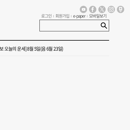
 오늘의 운세] 8월 6일(음 6월 24일)
로그인
회원가입
e-paper
모바일보기
13호 태풍 돌핀 경로, 내주 중국 상륙…'불가마 더위' 언제까지
 오늘의 운세] 8월 5일(음 6월 23일)
도 폭염 예상 못 해” 골프 예약 취소 속출
년 첫삽 뜬다더니… ‘범천기지창’ 다시 원점
 오늘의 운세] 8월 6일(음 6월 24일)
13호 태풍 돌핀 경로, 내주 중국 상륙…'불가마 더위' 언제까지