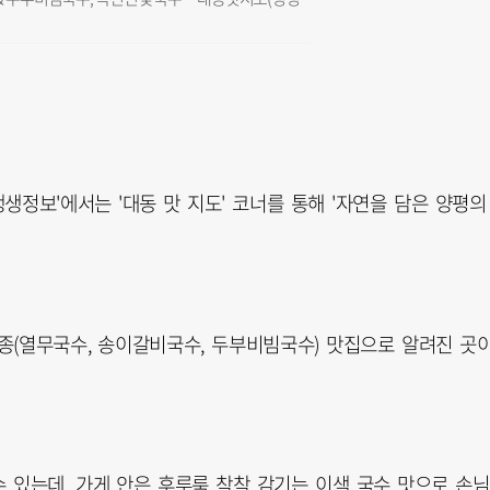
 생생정보'에서는 '대동 맛 지도' 코너를 통해 '자연을 담은 양평의
3종(열무국수, 송이갈비국수, 두부비빔국수) 맛집으로 알려진 곳
 있는데, 가게 안은 후루룩 착착 감기는 이색 국수 맛으로 손님