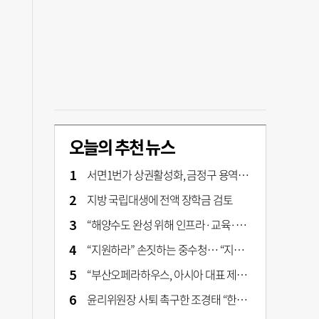
오늘의 추천 뉴스
서면1번가 상권활성화, 금정구 용역 그대로 ‘복붙’
지방 국립대생에 전액 장학금 검토
“해양수도 완성 위해 인프라·교육·세제 등 전방위 지원”…부산해양수도특별법’ 개정안 발의
“지원하라” 손짓하는 중수청… “지켜보자” 머뭇대는 검찰
“부산오페라하우스, 아시아 대표 제작 극장 지향해야”
윤리위원장 사퇴 촉구한 조경태 “한동훈 제명 철회해야”