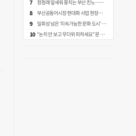
정청래 앞세워 뭉치는 부산 친노…전대 결과가 부산 민주 세력 판도 바꾼다
부산공동어시장 현대화 사업 현장서 오염토 발견
일회성 넘은 ‘지속가능한 문화 도시’ 원동력은 시민 지지 [부산은 열려 있다]
“눈치 안 보고 무더위 피하세요” 문 활짝 연 은행·마트