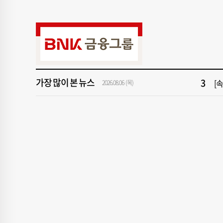
9
"아
1
[속
3
[
가장 많이 본 뉴스
2026.08.06 (목)
5
'
7
‘
9
"아
1
[속