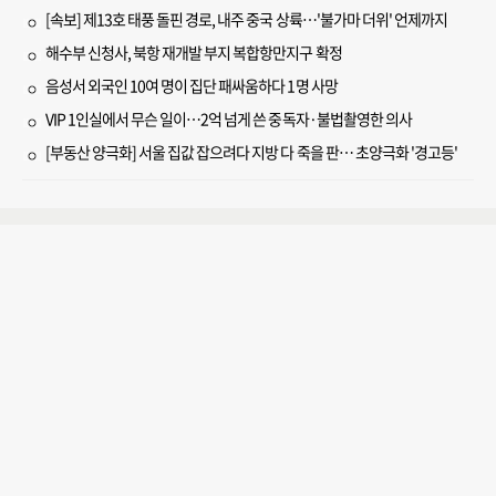
[속보] 제13호 태풍 돌핀 경로, 내주 중국 상륙…'불가마 더위' 언제까지
해수부 신청사, 북항 재개발 부지 복합항만지구 확정
음성서 외국인 10여 명이 집단 패싸움하다 1명 사망
VIP 1인실에서 무슨 일이…2억 넘게 쓴 중독자·불법촬영한 의사
[부동산 양극화] 서울 집값 잡으려다 지방 다 죽을 판… 초양극화 '경고등'