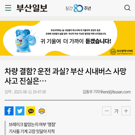
차량 결함? 운전 과실? 부산 시내버스 사망
사고 진실은…
입력 : 2025-08-11 19:47:00
김동우 기자 friend@busan.com
가
브레이크 밟았는지 여부 '쟁점'
기사들 기계 고장 잇달아 지적