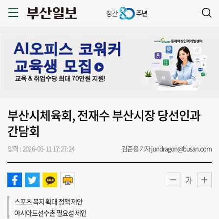
부산시체육회, 전재수 부산시장 당선인과
간담회
입력 : 2026-06-11 17:27:24
김준용 기자 jundragon@busan.com
가
스포츠 복지 확대 정책 제안
아시아드선수촌 필요성 제언