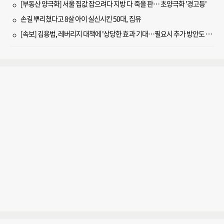
[부동산 양극화] 서울 집값 잡으려다 지방 다 죽을 판… 초양극화 '경고등'
손길 뿌리쳤다고 8살 아이 실신시킨 50대, 집유
[속보] 김용범, 레버리지 대책에 '상당한 효과 기대…필요시 추가 방안도 검토'