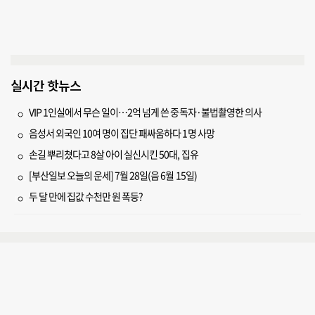
실시간 핫뉴스
VIP 1인실에서 무슨 일이…2억 넘게 쓴 중독자·불법촬영한 의사
음성서 외국인 10여 명이 집단 패싸움하다 1명 사망
손길 뿌리쳤다고 8살 아이 실신시킨 50대, 집유
[부산일보 오늘의 운세] 7월 28일(음 6월 15일)
두 달 만에 집값 수천만 원 폭등?