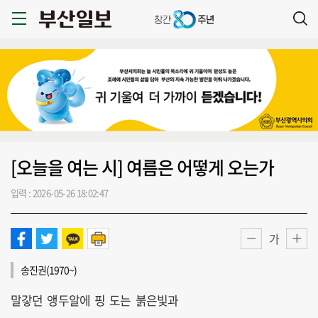
[오늘을 여는 시] 여름은 어떻게 오는가
입력 : 2026-05-26 18:02:47
가
송진권(1970~)
말갛던 앵두알에 핑 도는 붉은빛과