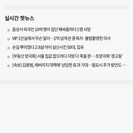
실시간 핫뉴스
음성서 외국인 10여 명이 집단 패싸움하다 1명 사망
VIP 1인실에서 무슨 일이…2억 넘게 쓴 중독자·불법촬영한 의사
손길 뿌리쳤다고 8살 아이 실신시킨 50대, 집유
[부동산 양극화] 서울 집값 잡으려다 지방 다 죽을 판… 초양극화 '경고등'
[속보] 김용범, 레버리지 대책에 '상당한 효과 기대…필요시 추가 방안도 검토'