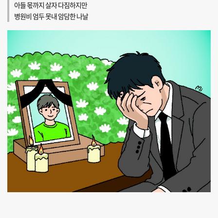
아들 몫까지 살자 다짐하지만
병원비 엄두 못내 암담한 나날