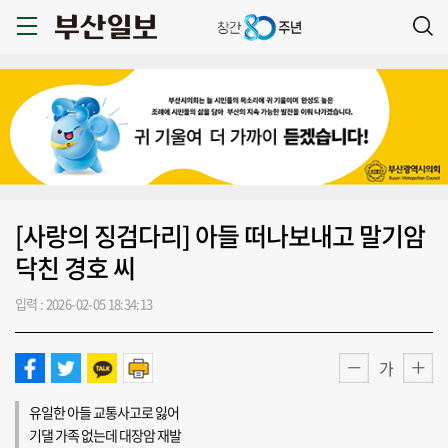
[사랑의 징검다리] 아들 떠나보내고 말기암
닥친 경호 씨
입력 : 2026-02-05 18:34:13
가
유일한 아들 교통사고로 잃어
기댈 가족 없는데 대장암 재발