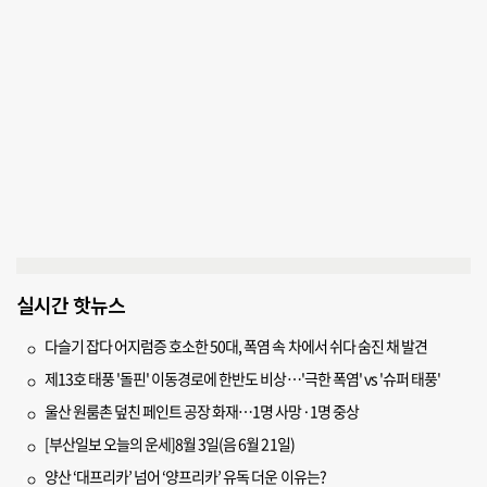
실시간 핫뉴스
다슬기 잡다 어지럼증 호소한 50대, 폭염 속 차에서 쉬다 숨진 채 발견
제13호 태풍 '돌핀' 이동경로에 한반도 비상…'극한 폭염' vs '슈퍼 태풍'
울산 원룸촌 덮친 페인트 공장 화재…1명 사망·1명 중상
[부산일보 오늘의 운세]8월 3일(음 6월 21일)
양산 ‘대프리카’ 넘어 ‘양프리카’ 유독 더운 이유는?