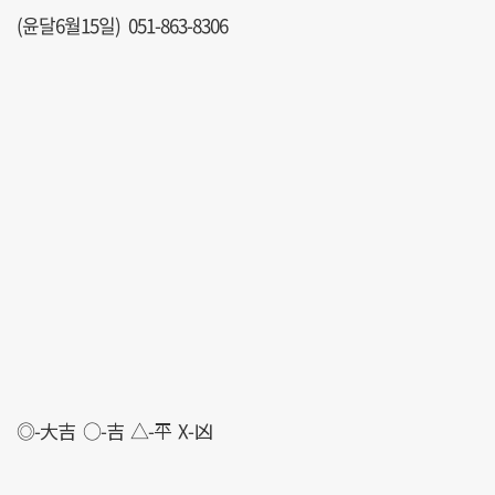
(윤달6월15일) 051-863-8306
◎-大吉 ○-吉 △-平 X-凶