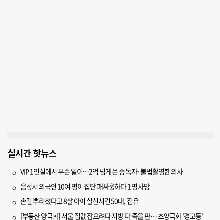
실시간 핫뉴스
VIP 1인실에서 무슨 일이…2억 넘게 쓴 중독자·불법촬영한 의사
음성서 외국인 10여 명이 집단 패싸움하다 1명 사망
손길 뿌리쳤다고 8살 아이 실신시킨 50대, 집유
[부동산 양극화] 서울 집값 잡으려다 지방 다 죽을 판… 초양극화 '경고등'