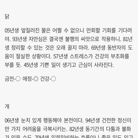
닭
05년생 엎질러진 물은 어쩔 수 없으니 만회할 기회를 기다려
야. 93년생 자만심은 결국엔 불행의 씨앗으로 작용하니. 81년
생 정리할 수 있는 것은 오래 끌지 마라. 69년생 동반자의 도
움이 절실한 상황이다. 57년생 스트레스가 건강의 부조화를
부를 듯. 45년생 기쁜 일이 생기고 근심이 사라진다.
금전-○ 애정-◎ 건강-○
개
06년생 눈치 있게 행동해야 본전이다. 94년생 건전한 정신이
만 가지 어려움을 극복시키는. 82년생 동기간의 다툼과 불화
가 있을 수도. 70년생 일희일비하는 흐름이니 좋은 일도 있고