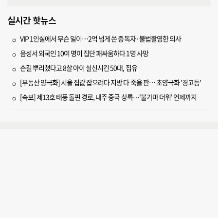
실시간 핫뉴스
VIP 1인실에서 무슨 일이…2억 넘게 쓴 중독자·불법촬영한 의사
음성서 외국인 10여 명이 집단 패싸움하다 1명 사망
손길 뿌리쳤다고 8살 아이 실신시킨 50대, 집유
[부동산 양극화] 서울 집값 잡으려다 지방 다 죽을 판… 초양극화 '경고등'
[속보] 제13호 태풍 돌핀 경로, 내주 중국 상륙…'불가마 더위' 언제까지