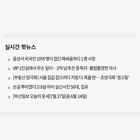
실시간 핫뉴스
음성서 외국인 10여 명이 집단 패싸움하다 1명 사망
VIP 1인실에서 무슨 일이…2억 넘게 쓴 중독자·불법촬영한 의사
[부동산 양극화] 서울 집값 잡으려다 지방 다 죽을 판… 초양극화 '경고등'
손길 뿌리쳤다고 8살 아이 실신시킨 50대, 집유
[부산일보 오늘의 운세]7월 27일(음 6월 14일)