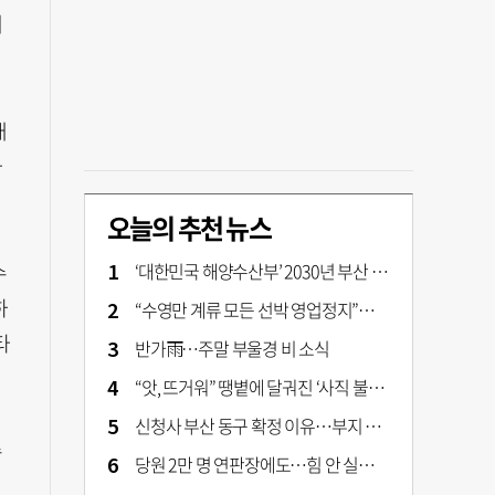
해
대
가
오늘의 추천 뉴스
‘대한민국 해양수산부’ 2030년 부산 북항시대 연다
수
하
“수영만 계류 모든 선박 영업정지”… 재개발 속도전
타
반가雨…주말 부울경 비 소식
“앗, 뜨거워” 땡볕에 달궈진 ‘사직 불가마’ 관중석 무려 70도
신청사 부산 동구 확정 이유…부지 용이성·접근성·집적 가능성이 운명 갈랐다 [해수부 북항 시대]
수
당원 2만 명 연판장에도…힘 안 실리는 ‘장동혁 사퇴’ 공세