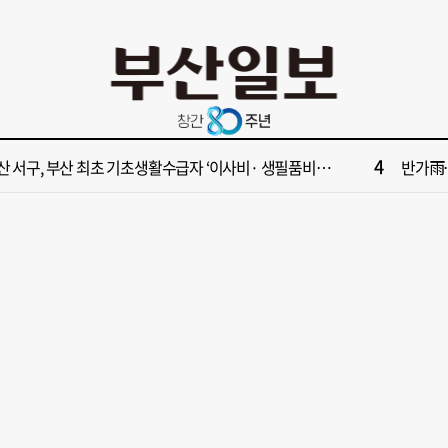
10
사 부산 동구 확정 이유…부지 용이성·접근성·집적 가능성이 운명 갈랐다 [해수부 북항 시대]
[부산일보
2
수부 신청사, 북항 재개발 부지 복합항만지구 확정
[부산일보
4
산 서구, 부산 최초 기초생활수급자 ‘이사비· 생필품비’ 지원
반가雨…
6
대한민국 해양수산부’ 2030년 부산 북항시대 연다
해수부 
8
부산일보 오늘의 운세] 8월 8일(음 6월 26일)
“수영만
10
사 부산 동구 확정 이유…부지 용이성·접근성·집적 가능성이 운명 갈랐다 [해수부 북항 시대]
[부산일보
2
수부 신청사, 북항 재개발 부지 복합항만지구 확정
[부산일보