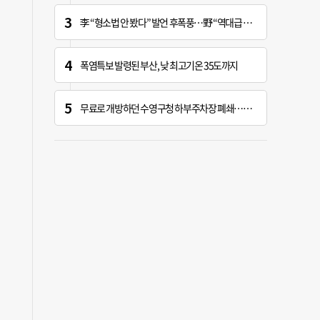
李 “형소법 안 봤다” 발언 후폭풍…野 “역대급 망언”
폭염특보 발령된 부산, 낮 최고기온 35도까지
무료로 개방하던 수영구청 하부주차장 폐쇄…주차난 우려