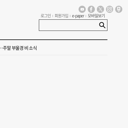
로그인
회원가입
e-paper
모바일보기
 오늘의 운세] 8월 9일(음 6월 27일)
 오늘의 운세] 8월 7일(음 6월 25일)
주말 부울경 비 소식
청사 유치에 웃은 곽규택…희비 갈린 부산 의원들
 계류 모든 선박 영업정지”… 재개발 속도전
 오늘의 운세] 8월 9일(음 6월 27일)
 오늘의 운세] 8월 7일(음 6월 25일)