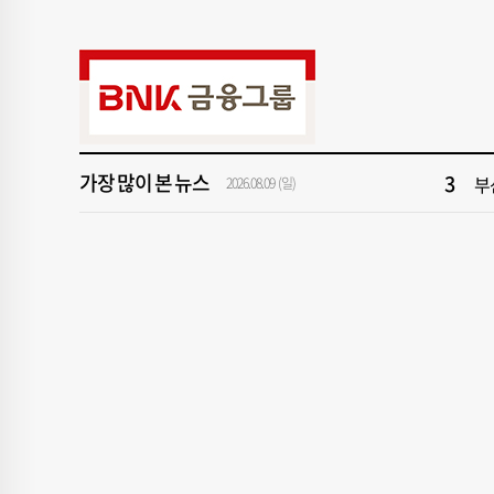
9
신청
1
해
가장 많이 본 뉴스
3
부
2026.08.09 (일)
5
‘
7
[
9
신청
1
해