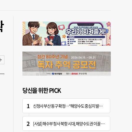
확
당신을 위한 PICK
신청사 부산 동구 확정…“해양수도 중심지 발돋움할 기회” [해수부 북항 시대]
[사설] 해수부 청사 북항 시대, 해양수도권 이끌 구심점 돼야