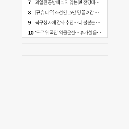
과열된 공방에 식지 않는 與 전당대회… 호남·수도권 집중하는 후보들
[규슈 나우] 조선인 15만 명 끌려간 치쿠호 탄광… 대를 이은 진실 캐기
북구청 자체 감사 추진… 더 불붙는 북구 신청사 갈등
‘도로 위 폭탄’ 약물운전… 휴가철 음주와 병행 단속 [교통안전, 시민이 만든다]