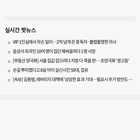
실시간 핫뉴스
VIP 1인실에서 무슨 일이…2억 넘게 쓴 중독자·불법촬영한 의사
음성서 외국인 10여 명이 집단 패싸움하다 1명 사망
[부동산 양극화] 서울 집값 잡으려다 지방 다 죽을 판… 초양극화 '경고등'
손길 뿌리쳤다고 8살 아이 실신시킨 50대, 집유
[속보] 김용범, 레버리지 대책에 '상당한 효과 기대…필요시 추가 방안도 검토'