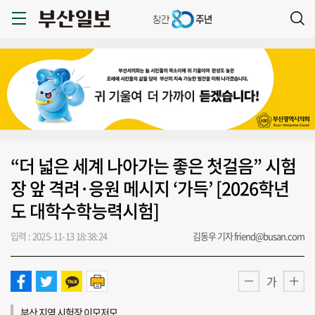
“더 넓은 세계 나아가는 좋은 첫걸음” 시험
장 앞 격려·응원 메시지 ‘가득’ [2026학년
도 대학수학능력시험]
입력 : 2025-11-13 18:38:24
김동우 기자 friend@busan.com
가
부산 지역 시험장 이모저모