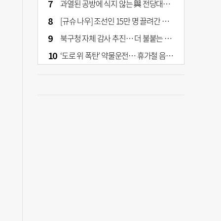
과열된 공방에 식지 않는 與 전당대회… 호남·수도권 집중하는 후보들
[규슈 나우] 조선인 15만 명 끌려간 치쿠호 탄광… 대를 이은 진실 캐기
북구청 자체 감사 추진… 더 불붙는 북구 신청사 갈등
‘도로 위 폭탄’ 약물운전… 휴가철 음주와 병행 단속 [교통안전, 시민이 만든다]