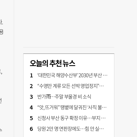
.
용
연
오늘의 추천 뉴스
,
‘대한민국 해양수산부’ 2030년 부산 북항시대 연다
“수영만 계류 모든 선박 영업정지”… 재개발 속도전
반가雨…주말 부울경 비 소식
선
“앗, 뜨거워” 땡볕에 달궈진 ‘사직 불가마’ 관중석 무려 70도
신청사 부산 동구 확정 이유…부지 용이성·접근성·집적 가능성이 운명 갈랐다 [해수부 북항 시대]
당원 2만 명 연판장에도…힘 안 실리는 ‘장동혁 사퇴’ 공세
수