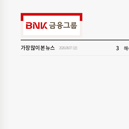
9
‘
1
[속
3
해
가장 많이 본 뉴스
5
'
2026.08.07 (금)
7
창
9
‘
1
[속