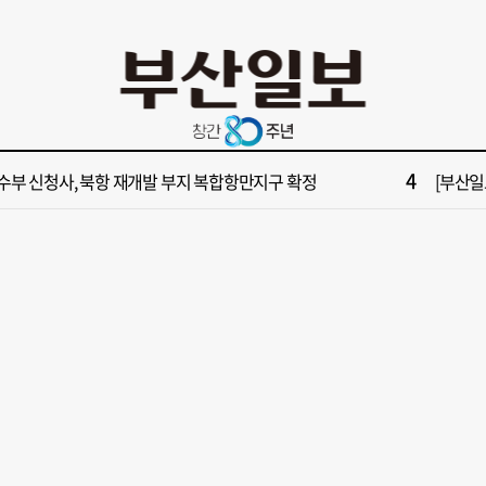
10
불가마 부산’ 식히려면 꽉 막힌 바람길 53곳 열어라
2028
2
보] 제13호 태풍 돌핀 경로, 내주 중국 상륙…'불가마 더위' 언제까지
"아들 결
4
수부 신청사, 북항 재개발 부지 복합항만지구 확정
[부산일보
6
구포시장 가이드' 자처한 한동훈…'구포데이'로 북구 알리기 총력
[부산일보
8
업 반세기 만에 노조 생긴 두 기업, 닮은 꼴 노사 갈등
[부산일보
10
불가마 부산’ 식히려면 꽉 막힌 바람길 53곳 열어라
2028
2
보] 제13호 태풍 돌핀 경로, 내주 중국 상륙…'불가마 더위' 언제까지
"아들 결