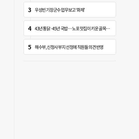
우성빈 기장군수 업무보고 ‘화제’
43년 통닭·45년 국밥… 노포 맛집이 키운 골목시장 [골목시장, 다시 장날]
해수부, 신청사 부지 선정에 직원들 의견 반영