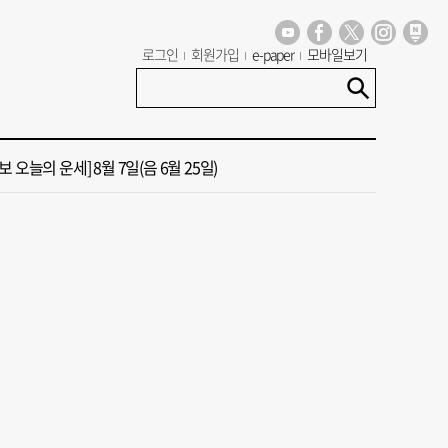
년 첫삽 뜬다더니… ‘범천기지창’ 다시 원점
로그인
회원가입
e-paper
모바일보기
혼했는데, 또"…퇴임 앞두고 가짜 청첩장 뿌린 초등 교장 송치
 오늘의 운세] 8월 7일(음 6월 25일)
 오늘의 운세] 8월 5일(음 6월 23일)
 오늘의 운세] 8월 6일(음 6월 24일)
년 첫삽 뜬다더니… ‘범천기지창’ 다시 원점
혼했는데, 또"…퇴임 앞두고 가짜 청첩장 뿌린 초등 교장 송치