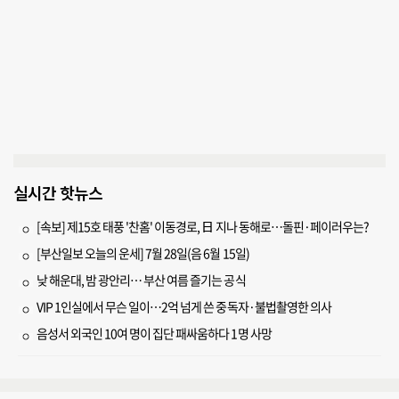
실시간 핫뉴스
[속보] 제15호 태풍 '찬홈' 이동경로, 日 지나 동해로…돌핀·페이러우는?
[부산일보 오늘의 운세] 7월 28일(음 6월 15일)
낮 해운대, 밤 광안리… 부산 여름 즐기는 공식
VIP 1인실에서 무슨 일이…2억 넘게 쓴 중독자·불법촬영한 의사
음성서 외국인 10여 명이 집단 패싸움하다 1명 사망