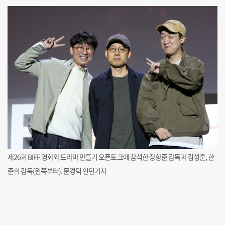
제26회 BIFF 영화와 드라마 만들기 오픈토크에 참석한 장항준 감독과 김성훈, 한
준희 감독(왼쪽부터). 문경덕 인턴기자