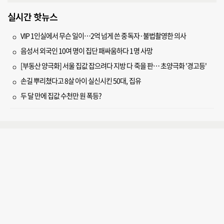
실시간 핫뉴스
VIP 1인실에서 무슨 일이…2억 넘게 쓴 중독자·불법촬영한 의사
음성서 외국인 10여 명이 집단 패싸움하다 1명 사망
[부동산 양극화] 서울 집값 잡으려다 지방 다 죽을 판… 초양극화 '경고등'
손길 뿌리쳤다고 8살 아이 실신시킨 50대, 집유
두 달 만에 집값 수천만 원 폭등?