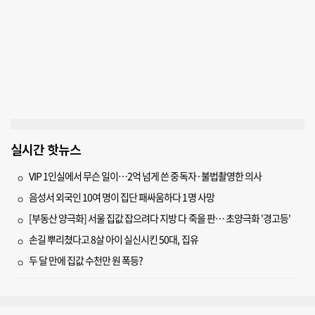
실시간 핫뉴스
VIP 1인실에서 무슨 일이…2억 넘게 쓴 중독자·불법촬영한 의사
음성서 외국인 10여 명이 집단 패싸움하다 1명 사망
[부동산 양극화] 서울 집값 잡으려다 지방 다 죽을 판… 초양극화 '경고등'
손길 뿌리쳤다고 8살 아이 실신시킨 50대, 집유
두 달 만에 집값 수천만 원 폭등?