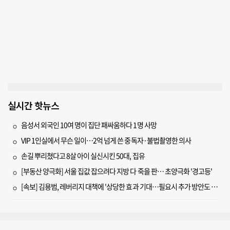
실시간 핫뉴스
음성서 외국인 10여 명이 집단 패싸움하다 1명 사망
VIP 1인실에서 무슨 일이…2억 넘게 쓴 중독자·불법촬영한 의사
손길 뿌리쳤다고 8살 아이 실신시킨 50대, 집유
[부동산 양극화] 서울 집값 잡으려다 지방 다 죽을 판… 초양극화 '경고등'
[속보] 김용범, 레버리지 대책에 '상당한 효과 기대…필요시 추가 방안도 검토'