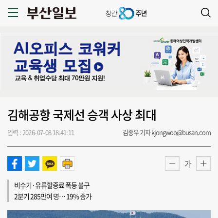
김해공항 국제선 승객 사상 최대
입력 : 2026-07-08 18:41:11
김종우 기자 kjongwoo@busan.com
가
비수기·유류할증료 폭등 불구
2분기 285만여 명… 19% 증가