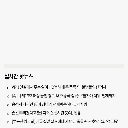
실시간 핫뉴스
VIP 1인실에서 무슨 일이…2억 넘게 쓴 중독자·불법촬영한 의사
[속보] 제13호 태풍 돌핀 경로, 내주 중국 상륙…'불가마 더위' 언제까지
음성서 외국인 10여 명이 집단 패싸움하다 1명 사망
손길 뿌리쳤다고 8살 아이 실신시킨 50대, 집유
[부동산 양극화] 서울 집값 잡으려다 지방 다 죽을 판… 초양극화 '경고등'