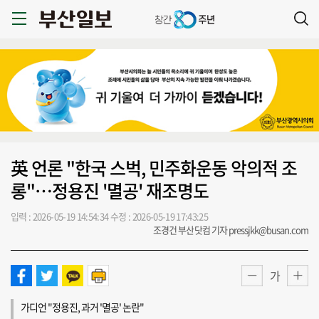
英 언론 "한국 스벅, 민주화운동 악의적 조
롱"…정용진 '멸공' 재조명도
입력 : 2026-05-19 14:54:34
수정 : 2026-05-19 17:43:25
조경건 부산닷컴 기자 pressjkk@busan.com
가
가디언 "정용진, 과거 '멸공' 논란"