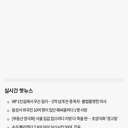
실시간 핫뉴스
VIP 1인실에서 무슨 일이…2억 넘게 쓴 중독자·불법촬영한 의사
음성서 외국인 10여 명이 집단 패싸움하다 1명 사망
[부동산 양극화] 서울 집값 잡으려다 지방 다 죽을 판… 초양극화 '경고등'
손길 뿌리쳤다고 8살 아이 실신시킨 50대, 집유